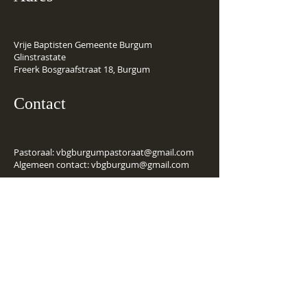
Vrije Baptisten Gemeente Burgum
Glinstrastate
Freerk Bosgraafstraat 18, Burgum
Contact
Pastoraal:
vbgburgumpastoraat@gmail.com
Algemeen contact:
vbgburgum@gmail.com
Financiële
gegevens