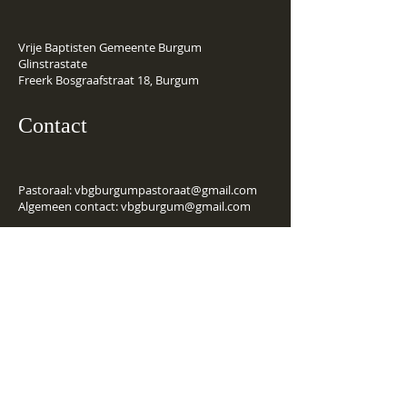
Vrije Baptisten Gemeente Burgum
Glinstrastate
Freerk Bosgraafstraat 18, Burgum
Contact
Pastoraal:
vbgburgumpastoraat@gmail.com
Algemeen contact:
vbgburgum@gmail.com
Financiële
gegevens
Rekeningnummer NL36INGB
0100 4607 20