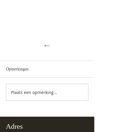
Opmerkingen
ANBI Jaarverslag
Toetreden nieuwe leden
Plaats een opmerking...
Adres