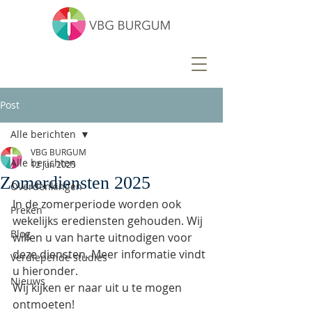
Post
Alle berichten
VBG BURGUM
Alle berichten
12 jun 2025
Zomerdiensten 2025
Overdenkingen
In de zomerperiode worden ook 
Preken
wekelijks erediensten gehouden. Wij 
Blog
willen u van harte uitnodigen voor 
deze diensten. Meer informatie vindt 
Verdiepende studies
u hieronder. 
Nieuws
Wij kijken er naar uit u te mogen 
ontmoeten!