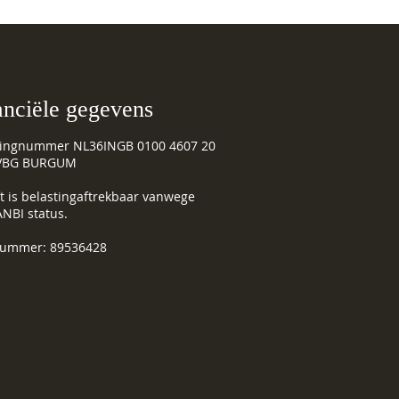
anciële gegevens
ingnummer NL36INGB 0100 4607 20
. VBG BURGUM
t is belastingaftrekbaar vanwege
NBI status.
ummer: 89536428