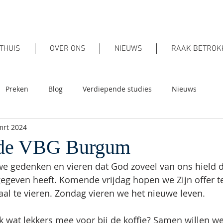
THUIS
OVER ONS
NIEUWS
RAAK BETROK
Preken
Blog
Verdiepende studies
Nieuws
mrt 2024
j de VBG Burgum
 gedenken en vieren dat God zoveel van ons hield dat
egeven heeft. Komende vrijdag hopen we Zijn offer t
l te vieren. Zondag vieren we het nieuwe leven.
 wat lekkers mee voor bij de koffie? Samen willen we