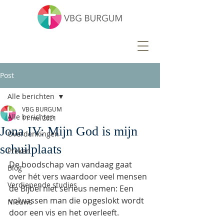
Post
Alle berichten
VBG BURGUM
Alle berichten
11 mei 2021
Jona IV: Mijn God is mijn
Overdenkingen
schuilplaats
Preken
De boodschap van vandaag gaat 
Blog
over hét vers waardoor veel mensen 
Verdiepende studies
de Bijbel niet serieus nemen: Een 
volwassen man die opgeslokt wordt 
Nieuws
door een vis en het overleeft. 