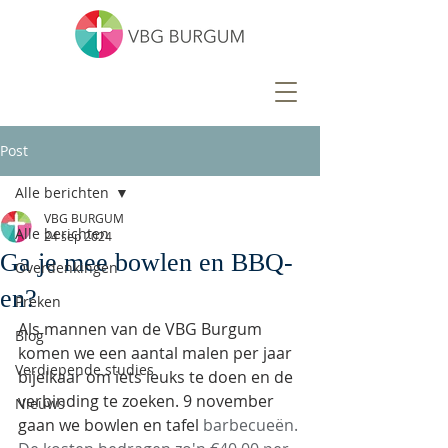
Post
Alle berichten
VBG BURGUM
Alle berichten
24 sep 2024
Ga je mee bowlen en BBQ-
Overdenkingen
en?
Preken
Als mannen van de VBG Burgum 
Blog
komen we een aantal malen per jaar 
Verdiepende studies
bijelkaar om iets leuks te doen en de 
verbinding te zoeken. 9 november 
Nieuws
gaan we bowlen en tafel 
barbecueën. 