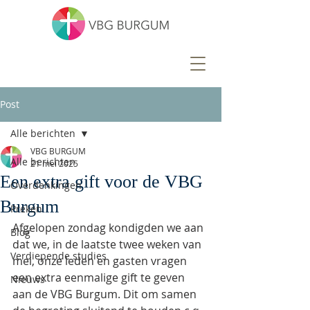
Post
Alle berichten
VBG BURGUM
Alle berichten
21 mei 2025
Een extra gift voor de VBG
Overdenkingen
Burgum
Preken
Afgelopen zondag kondigden we aan 
Blog
dat we, in de laatste twee weken van 
Verdiepende studies
mei, onze leden en gasten vragen 
een extra eenmalige gift te geven 
Nieuws
aan de VBG Burgum. Dit om samen 