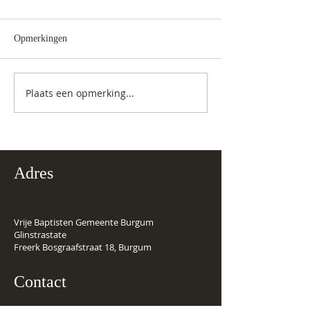
Opmerkingen
ANBI Jaarverslag
Toetreden nieuwe leden
Plaats een opmerking...
Adres
Vrije Baptisten Gemeente Burgum
Glinstrastate
Freerk Bosgraafstraat 18, Burgum
Contact