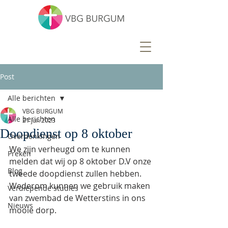
Post
Alle berichten
VBG BURGUM
Alle berichten
21 jun 2023
Doopdienst op 8 oktober
Overdenkingen
We zijn verheugd om te kunnen 
Preken
melden dat wij op 8 oktober D.V onze 
Blog
tweede doopdienst zullen hebben. 
Wederom kunnen we gebruik maken 
Verdiepende studies
van zwembad de Wetterstins in ons 
Nieuws
mooie dorp.