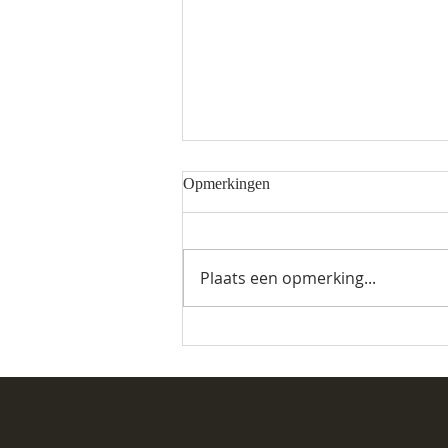
Opmerkingen
Plaats een opmerking...
Glinstra State dicht voor
zomerstop