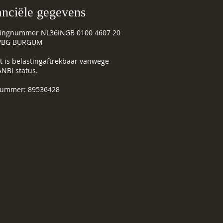
anciële gegevens
ingnummer NL36INGB 0100 4607 20
. VBG BURGUM
t is belastingaftrekbaar vanwege
NBI status.
ummer: 89536428