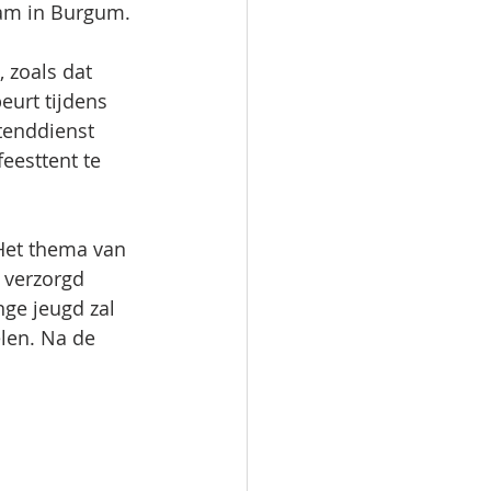
aam in Burgum. 
 zoals dat 
eurt tijdens 
tenddienst 
eesttent te 
Het thema van 
 verzorgd 
ge jeugd zal 
len. Na de 