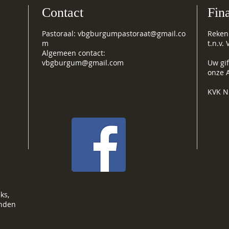
Contact
Fin
Pastoraal:
vbgburgumpastoraat@gmail.co
Reken
m
t.n.v
Algemeen contact:
vbgburgum@gmail.com
Uw gif
onze A
KVK N
ks,
onden